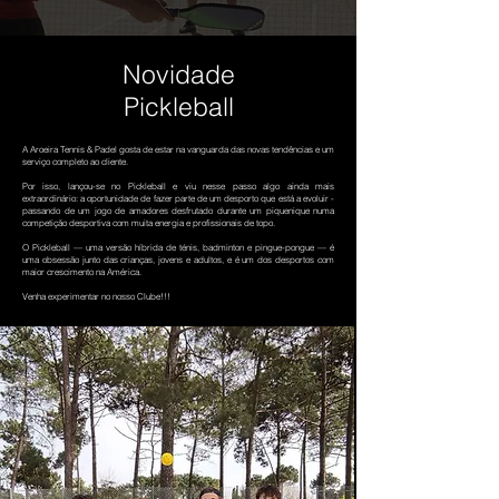
Novidade
Pickleball
A Aroeira Tennis & Padel gosta de estar na vanguarda das novas tendências e um
serviço completo ao cliente.
Por isso, lançou-se no Pickleball e viu nesse passo algo ainda mais
extraordinário: a oportunidade de fazer parte de um desporto que está a evoluir -
passando de um jogo de amadores desfrutado durante um piquenique numa
competição desportiva com muita energia e profissionais de topo.
O Pickleball — uma versão híbrida de ténis, badminton e pingue-pongue — é
uma obsessão junto das crianças, jovens e adultos, e é um dos desportos com
maior crescimento na América.
Venha experimentar no nosso Clube!!!