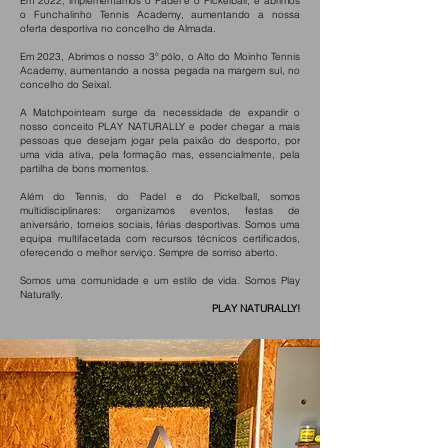
Em 2022, implementámos o Padel e o Pickelball, e abrimos
o Funchalinho Tennis Academy, aumentando a nossa
oferta desportiva no concelho de Almada.
Em 2023, Abrimos o nosso 3º pólo, o Alto do Moinho Tennis
Academy, aumentando a nossa pegada na margem sul, no
concelho do Seixal.
A Matchpointeam surge da necessidade de expandir o
nosso conceito PLAY NATURALLY e poder chegar a mais
pessoas que desejam jogar pela paixão do desporto, por
uma vida ativa, pela formação mas, essencialmente, pela
partilha de bons momentos.
Além do Tennis, do Padel e do Pickelball, somos
multidisciplinares: organizamos eventos, festas de
aniversário, torneios sociais, férias desportivas. Somos uma
equipa multifacetada com recursos técnicos certificados,
oferecendo o melhor serviço. Sempre de sorriso aberto.
Somos uma comunidade e um estilo de vida. Somos Play
Naturally.
PLAY NATURALLY!