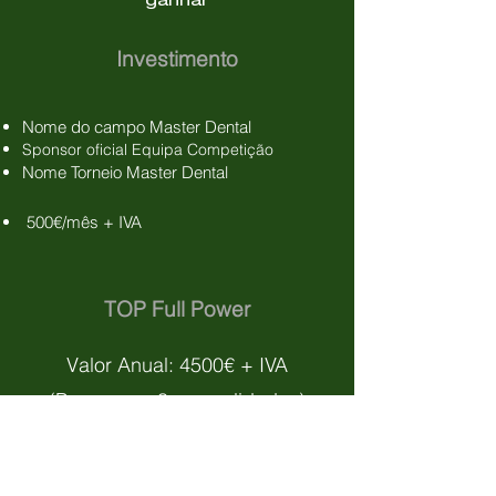
ganhar
​Investimento
Nome do campo
Master Dental
Sponsor oficial Equipa Competição
Nome Torneio
Master Dental
500€/mês
+ IV
A
TOP Full
Pow
er
Valor Anual: 4
500€ + IVA
(Poupança: 3 mensalidades)
Vantagens