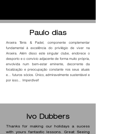
Paulo dias
Aroeira Ténis & Padel, componente complementar
fundamental à excelência do privilégio de viver na
Aroeira. Além disso este singular clube, enobrece o
desporto e o convívio adjacente de forma muito própria,
envolvida num bem-estar eminente, decorrente da
focalização e preocupação constante nos seus atuais
e… futuros sócios. Único, admiravelmente sustentável e
por isso... Imperdível!
Ivo Dubbers
Thanks for making our holidays a sucess
with yours fantastic lessons. Great Seeing