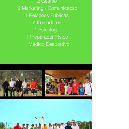
2 Gestão
2 Marketing / Comunicação
1 Relações Públicas
7 Treinadores
1 Psicólogo
1 Preparador Físico
1 Médico Desportivo