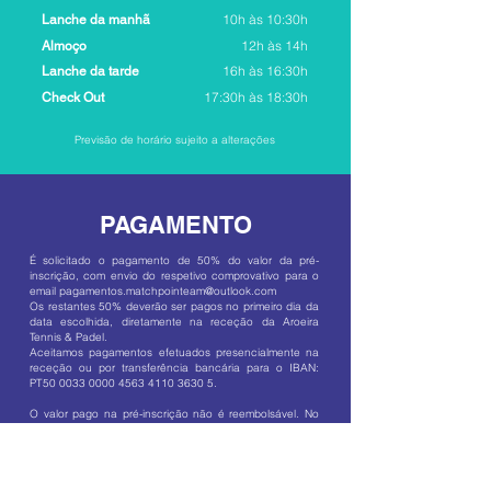
10h às 10:30h
Lanche da manhã
12h às 14h
Almoço
16h às 16:30h
Lanche da tarde
17:30h às 18:30h
Check Out
Previsão de horário sujeito a alterações
PAGAMENTO
É solicitado o pagamento de 50% do valor da pré-
inscrição, com envio do respetivo comprovativo para o
email
pagamentos.matchpointeam@outlook.com
Os restantes 50% deverão ser pagos no primeiro dia da
data escolhida, diretamente na receção da Aroeira
Tennis & Padel.
​Aceitamos pagamentos efetuados presencialmente na
receção ou por transferência bancária para o IBAN:
PT50
0033 0000 4563 4110
3630 5.
O valor pago na pré-inscrição não é reembolsável. No
entanto, oferecemos um voucher correspondente a
50% desse montante, válido por 6 meses, que poderá
ser utilizado em serviços da Matchpointeam.