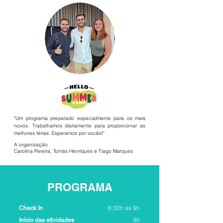
"Um programa preparado especialmente para os mais
novos. Trabalhamos diariamente para proporcionar as
melhores férias. Esperamos por vocês!"
A organização
Carolina Pereira, Tomás Henriques e Tiago Marques
PROGRAMA
8:30h às 9h
Check In
9h
Início das atividades