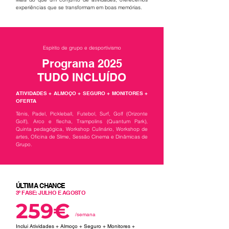
experiências que se transformam em boas memórias.
Espírito de grupo e desportivismo
Programa 2025
TUDO INCLUÍDO
ATIVIDADES + ALMOÇO + SEGURO + MONITORES +
OFERTA
Ténis, Padel, Pickleball, Futebol, Surf, Golf (Orizonte
Golf), Arco e flecha, Trampolins (Quantum Park),
Quinta pedagógica, Workshop Culinário, Workshop de
artes, Oficina de Slime, Sessão Cinema e Dinâmicas de
Grupo.​
ÚLTIMA CHANCE
3º FASE: JULHO E AGOSTO
259€
/semana
Inclui Atividades + Almoço + Seguro + Monitores +