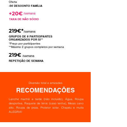
Oferta
-5€ DESCONTO FAMÍLIA
+20€
/semana
TAXA DE NÃO SÓCIO
219€*
/semana
GRUPOS DE 8 PARTICIPANTES
ORGANIZADOS POR SI**
*Preço por participantes
**Máximo 2 grupos completos por semana
219€
/semana
REPETIÇÃO DE SEMANA
Diversão total e amizades
RECOMENDAÇÕES
Lanche manhã e tarde (não incluído),
Água,
Roupa
desportiva
,
Raquete de ténis (caso tenha)
,
Meias cano
alto
,
Roupa de praia
,
Protetor solar
,
Chapéu e muita
ALEGRIA!