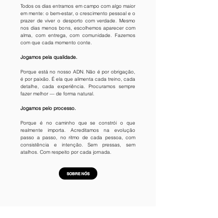
Todos os dias entramos em campo com algo maior
em mente: o bem-estar, o crescimento pessoal e o
prazer de viver o desporto com verdade. Mesmo
nos dias menos bons, escolhemos aparecer com
alma, com entrega, com comunidade. Fazemos
com que cada momento conte.
Jogamos pela qualidade.
Porque está no nosso ADN. Não é por obrigação,
é por paixão. É ela que alimenta cada treino, cada
detalhe, cada experiência. Procuramos sempre
fazer melhor — de forma natural.
Jogamos pelo processo.
Porque é no caminho que se constrói o que
realmente importa. Acreditamos na evolução
passo a passo, no ritmo de cada pessoa, com
consistência e intenção. Sem pressas, sem
atalhos. Com respeito por cada jornada.
SOBRE NÓS